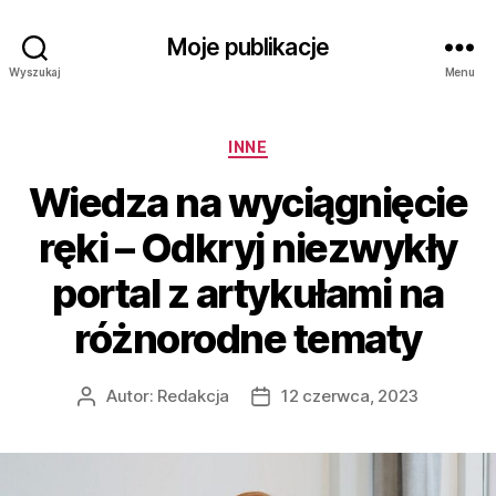
Moje publikacje
Wyszukaj
Menu
Kategorie
INNE
Wiedza na wyciągnięcie
ręki – Odkryj niezwykły
portal z artykułami na
różnorodne tematy
Autor:
Redakcja
12 czerwca, 2023
Autor
Data
wpisu
wpisu